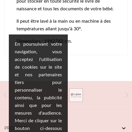
pour stocker en toute sécurité le livre de
naissance et tous les documents de votre bébé.
Il peut être lavé à la main ou en machine à des
températures allant jusqu’à 30º.
Dimensions : 19X27X2 cm.
En poursuivant votre
navigation, vous
acceptez l'utilisation
de cookies sur le site
et nos partenaires
tiers pour
personnaliser le


contenu, la publicité
ainsi que pour les
mesures d'audience.
Merci de cliquer sur le

PRODUITS
bouton ci-dessous