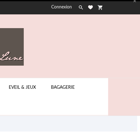


shopping_cart
Connexion
EVEIL & JEUX
BAGAGERIE
