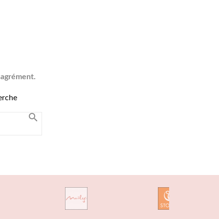
sagrément.
erche
