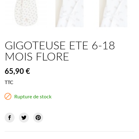

GIGOTEUSE ETE 6-18
MOIS FLORE
65,90 €
TTC

Rupture de stock