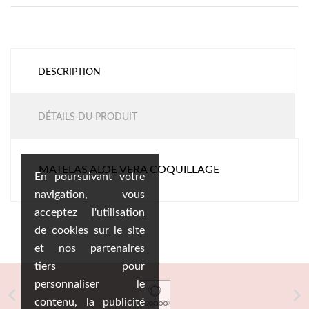
DESCRIPTION
DÉTAILS DU PRODUIT
MATELAS ALOE VERA COQUILLAGE
En poursuivant votre
navigation, vous
acceptez l'utilisation
de cookies sur le site
et nos partenaires
tiers pour
personnaliser le


contenu, la publicité