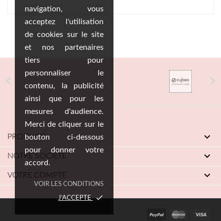
navigation, vous
acceptez l'utilisation
de cookies sur le site
et nos partenaires
tiers pour
personnaliser le


contenu, la publicité
ainsi que pour les
mesures d'audience.
Merci de cliquer sur le

PRODUITS
bouton ci-dessous
pour donner votre

NOTRE SOCIÉTÉ
accord.

VOTRE COMPTE
VOIR LES CONDITIONS
done
J’ACCEPTE